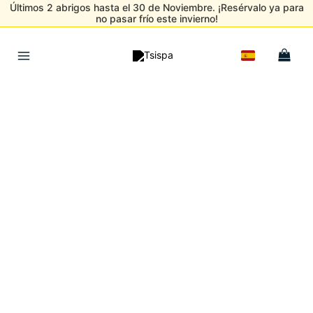
Últimos 2 abrigos hasta el 30 de Noviembre. ¡Resérvalo ya para
no pasar frío este invierno!
Ir
al
Main
contenido
Menu