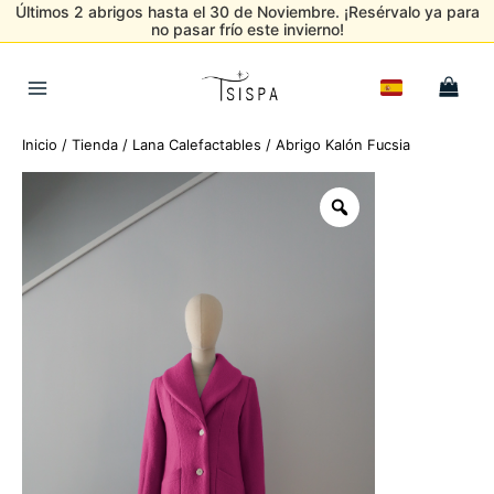
Últimos 2 abrigos hasta el 30 de Noviembre. ¡Resérvalo ya para
no pasar frío este invierno!
Ir
al
Main
contenido
Menu
Inicio
/
Tienda
/
Lana Calefactables
/ Abrigo Kalón Fucsia