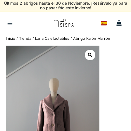
Últimos 2 abrigos hasta el 30 de Noviembre. ¡Resérvalo ya para
no pasar frío este invierno!
Ir
al
Main
contenido
Menu
Inicio
/
Tienda
/
Lana Calefactables
/ Abrigo Kalón Marrón