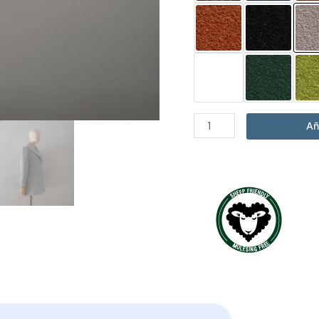
Abrigo
Añ
Kalón
Perla
cantidad