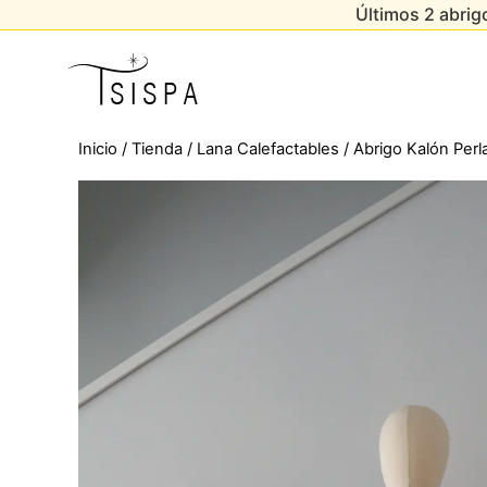
Últimos 2 abrigo
Ir
al
contenido
Inicio
/
Tienda
/
Lana Calefactables
/ Abrigo Kalón Perl