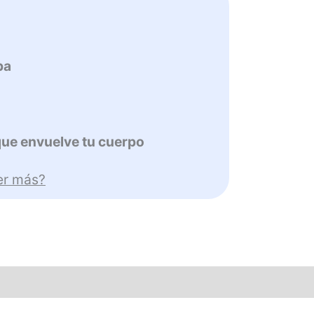
pa
 que envuelve tu cuerpo
er más?
y lavado