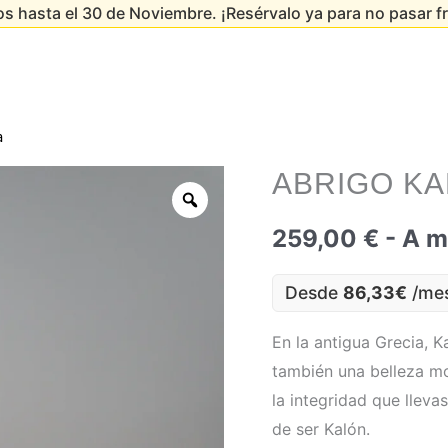
s hasta el 30 de Noviembre. ¡Resérvalo ya para no pasar fr
a
ABRIGO KA
259,00
€
- A m
Desde
86,33€
/me
En la antigua Grecia, K
también una belleza mor
la integridad que llev
de ser Kalón.