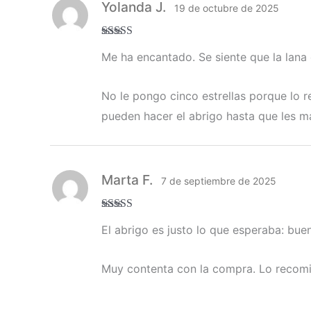
Yolanda J.
19 de octubre de 2025
Valorado
Me ha encantado. Se siente que la lana
con
4
de 5
No le pongo cinco estrellas porque lo 
pueden hacer el abrigo hasta que les ma
Marta F.
7 de septiembre de 2025
Valorado con
El abrigo es justo lo que esperaba: bu
5
de 5
Muy contenta con la compra. Lo recom