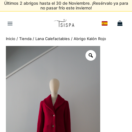
Últimos 2 abrigos hasta el 30 de Noviembre. ¡Resérvalo ya para
no pasar frío este invierno!
Ir
al
Main
contenido
Menu
Inicio
/
Tienda
/
Lana Calefactables
/ Abrigo Kalón Rojo