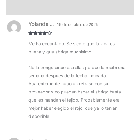
Composición y lavado
Yolanda J.
19 de octubre de 2025
Valorado
Me ha encantado. Se siente que la lana es
con
4
de 5
buena y que abriga muchisimo.
No le pongo cinco estrellas porque lo recibi una
semana despues de la fecha indicada.
Aparentemente hubo un retraso con su
proveedor y no pueden hacer el abrigo hasta
que les mandan el tejido. Probablemente era
mejor haber elegido el rojo, que ya lo tenian
disponible.