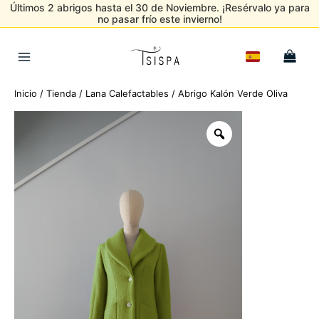
Últimos 2 abrigos hasta el 30 de Noviembre. ¡Resérvalo ya para
no pasar frío este invierno!
Ir
al
Main
contenido
Menu
Inicio
/
Tienda
/
Lana Calefactables
/ Abrigo Kalón Verde Oliva