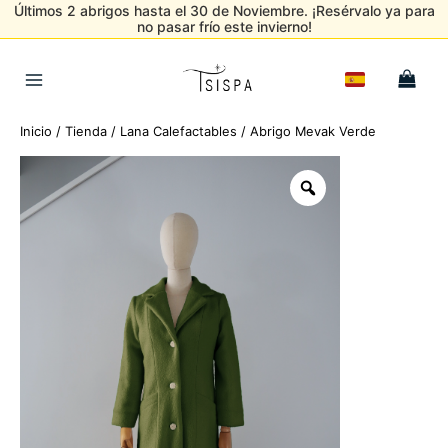
Últimos 2 abrigos hasta el 30 de Noviembre. ¡Resérvalo ya para
no pasar frío este invierno!
Ir
al
Main
contenido
Menu
Inicio
/
Tienda
/
Lana Calefactables
/ Abrigo Mevak Verde