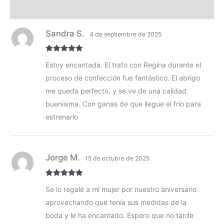
Composición y lavado
Sandra S.
4 de septiembre de 2025
Valorado con
Estoy encantada. El trato con Regina durante el
5
de 5
proceso de confección fue fantástico. El abrigo
me queda perfecto, y se ve de una calidad
buenisima. Con ganas de que llegue el frío para
estrenarlo
Jorge M.
15 de octubre de 2025
Valorado con
Se lo regalé a mi mujer por nuestro aniversario
5
de 5
aprovechando que tenía sus medidas de la
boda y le ha encantado. Espero que no tarde