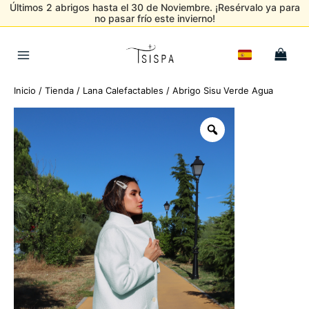
Últimos 2 abrigos hasta el 30 de Noviembre. ¡Resérvalo ya para
no pasar frío este invierno!
Ir
al
Main
contenido
Menu
Inicio
/
Tienda
/
Lana Calefactables
/ Abrigo Sisu Verde Agua