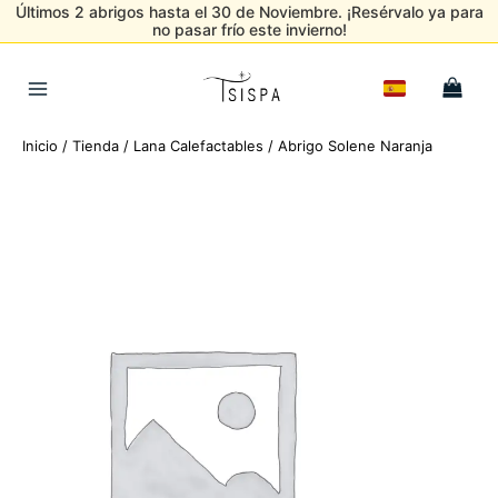
Últimos 2 abrigos hasta el 30 de Noviembre. ¡Resérvalo ya para
no pasar frío este invierno!
Ir
al
Main
contenido
Menu
Inicio
/
Tienda
/
Lana Calefactables
/ Abrigo Solene Naranja