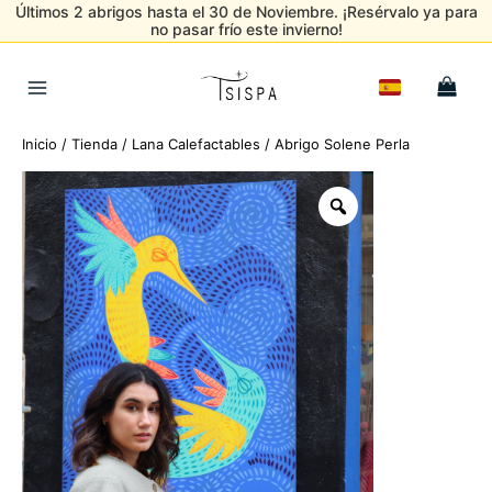
Últimos 2 abrigos hasta el 30 de Noviembre. ¡Resérvalo ya para
no pasar frío este invierno!
Ir
al
Main
contenido
Menu
Inicio
/
Tienda
/
Lana Calefactables
/ Abrigo Solene Perla