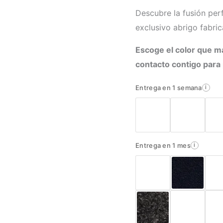
Descubre la fusión perf
exclusivo abrigo fabri
Escoge el color que m
contacto contigo para
Entrega en 1 semana
i
Entrega en 1 mes
i