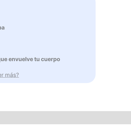
pa
 que envuelve tu cuerpo
er más?
y lavado