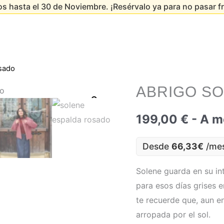
s hasta el 30 de Noviembre. ¡Resérvalo ya para no pasar fr
sado
ABRIGO S
199,00
€
- A m
Desde
66,33€
/me
Solene guarda en su in
para esos días grises e
te recuerde que, aun en
arropada por el sol.