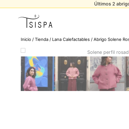
Últimos 2 abrigo
Ir
al
contenido
Inicio
/
Tienda
/
Lana Calefactables
/ Abrigo Solene Ro