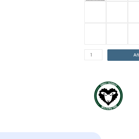
Abrigo
Añ
Solene
Rosado
cantidad