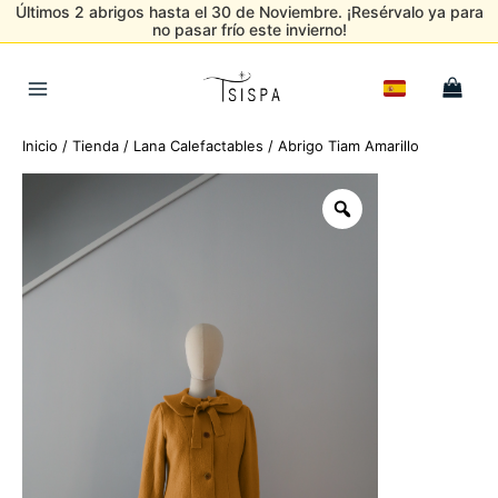
Últimos 2 abrigos hasta el 30 de Noviembre. ¡Resérvalo ya para
no pasar frío este invierno!
Ir
al
Main
contenido
Menu
Inicio
/
Tienda
/
Lana Calefactables
/ Abrigo Tiam Amarillo