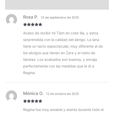
Composición y lavado
Rosa P.
14 de septiembre de 2025
Valorado con
Acabo de recibir mi Tiam en color lila, y estoy
5
de 5
sorprendida con la calidad del abrigo. La lana
tiene un tacto espectacular, muy diferente al de
los abrigos que tienen en Zara y el resto de
tiendas. Los acabados son buenos, y encaja
perfectamente con las medidas que le di a
Regina.
Mónica O.
12 de octubre de 2025
Valorado con
Regina fue muy amable y atenta durante todo el
5
de 5